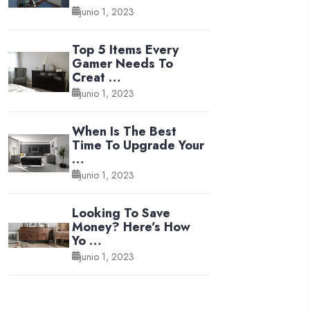
junio 1, 2023
Top 5 Items Every
Gamer Needs To
Creat …
junio 1, 2023
When Is The Best
Time To Upgrade Your
…
junio 1, 2023
Looking To Save
Money? Here’s How
Yo …
junio 1, 2023